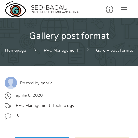
Skip
SEO-BACAU
to
PARTENERUL DUMNEAVOASTRA
content
Gallery post format
Homepage
PPC Management
Gallery post format
Posted by
gabriel
aprilie 8, 2020
PPC Management
,
Technology
0