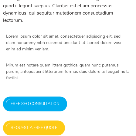
quod ii legunt saepius. Claritas est etiam processus
dynamicus, qui sequitur mutationem consuetudium
lectorum.
Lorem ipsum dolor sit amet, consectetuer adipiscing elit, sed
diam nonummy nibh euismod tincidunt ut laoreet dolore wisi
enim ad minim veniam.
Mirum est notare quam littera gothica, quam nunc putamus
parum, anteposuerit litterarum formas duis dolore te feugait nulla
facilisi.
FREE SEO CONSULTATION
REQUEST A FREE QUOTE