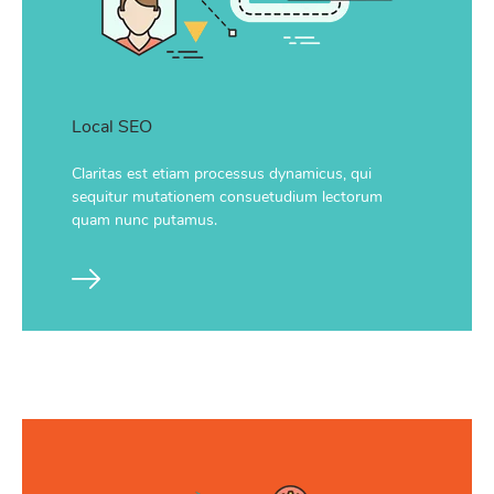
Local SEO
Claritas est etiam processus dynamicus, qui
sequitur mutationem consuetudium lectorum
quam nunc putamus.